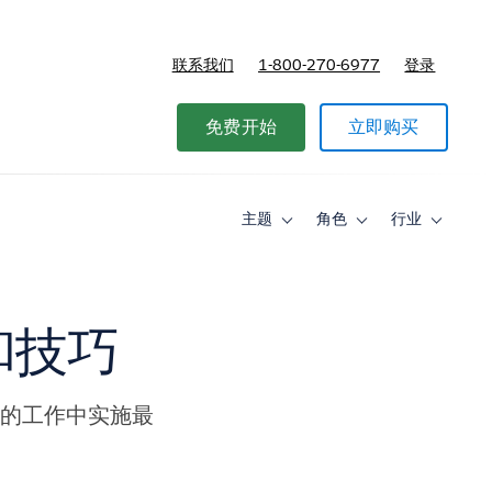
联系我们
1-800-270-6977
登录
免费开始
立即购买
主题
角色
行业
Toggle
Toggle
Toggle
sub-
sub-
sub-
navigation
navigation
navigati
for
for
for
主
角
行
题
色
业
和技巧
己的工作中实施最