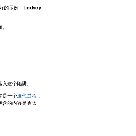
的示例。Lindsay
面。
落入这个陷阱。
常是一个
迭代过程
，
包含的内容是否太