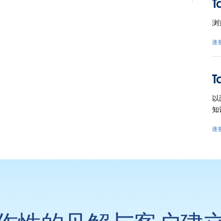
T
浏
连
T
以
知
连