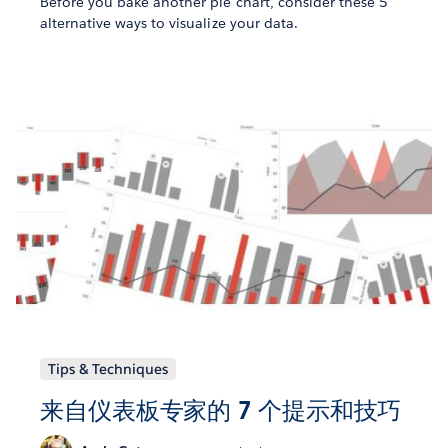
Before you bake another pie chart, consider these 5
alternative ways to visualize your data.
Tips & Techniques
来自仪表板专家的 7 个提示和技巧