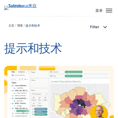
跳
转
菜单
到
主
主页
博客
提示和技术
Filter
要
内
容
提示和技术