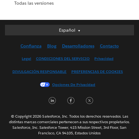
Todas las versiones
Español
Español
Deutsch
Confianza
Blog
Desarrolladores
Contacto
English (UK)
English (US)
Legal
CONDICIONES DEL SERVICIO
Privacidad
Français (Canada)
DIVULGACIÓN RESPONSABLE
PREFERENCIAS DE COOKIES
Français (France)
Italiano
Opciones De Privacidad
日本語
LinkedIn
Facebook
Twitter
한국어
Nederlands
Português
© Copyright 2026 Salesforce, Inc. Todos los derechos reservados. Las
distintas marcas comerciales pertenecen a sus respectivos propietarios.
Svenska
Salesforce, Inc. Salesforce Tower, 415 Mission Street, 3rd Floor, San
Francisco, CA 94105, Estados Unidos
ไทย