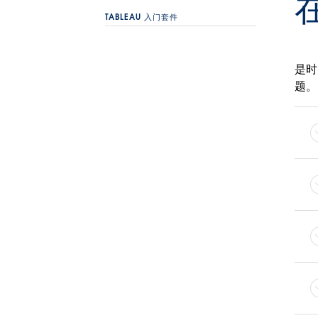
在
TABLEAU 入门套件
Author a Viz
Tableau Desktop
是时
题。
Interact with a Viz
Tableau Cloud
Tableau Server
Publish a Viz
Tableau Cloud
Tableau Server
Administer Tableau
Tableau Cloud
Tableau Server
More Resources