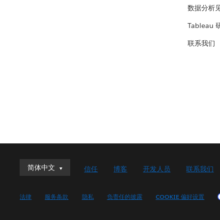
数据分析
Tableau
联系我们
简体中文
简体中文
信任
博客
开发人员
联系我们
Deutsch
English (UK)
法律
服务条款
隐私
负责任的披露
COOKIE 偏好设置
English (US)