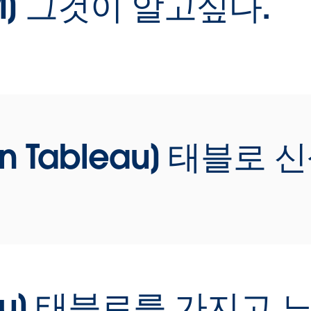
RM] 그것이 알고싶다.
Video
[
W
니
u
게
Play
적
 in Tableau] 태블로
Video
올
더
능
보
Play
[
bleau] 태블로를 가지고