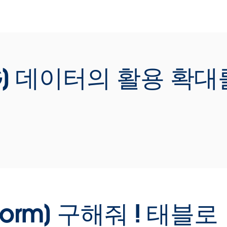
또
Play
석을
야
미
LG] 데이터의 활용 확
Video
을
할
수
있
때
Play
들
할
활
atform] 구해줘 ! 태블로
데
Video
하