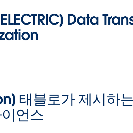
LECTRIC] Data Trans
zation
L
서
어
Vision] 태블로가 제시
화
의
리
사이언스
W
들
고
해
터