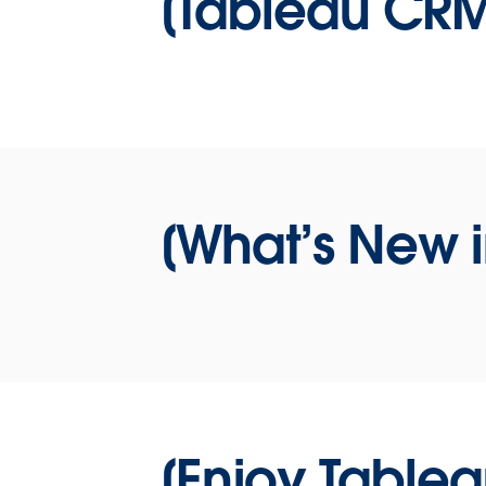
[Tableau C
Korea]
태블로와 세일즈포스가 한 가족이 되었습
다. 새롭게 태블로 제품군에 합류한 Tablea
CRM이 우리 회사 비즈니스에 어떤 도움을
줄 수 있는지, 기존 태블로 플랫폼과 어떻
다른지 차이점을 알아 봅니다. CRM에 최
[What’s New
화된 Tableau CRM의 매력에 빠져보세요.
[발표자료 다운로드]
WATCH NOW
명완식 컨설턴트 [Deloitte],
이다희 [카카오],
전서연 [AWS],
[Enjoy Ta
박소영 컨설턴트 [Tableau Korea]