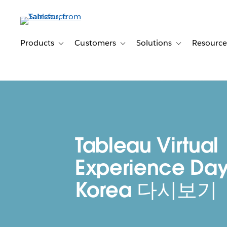
Skip
to
main
content
Products
Customers
Solutions
Resource
Toggle sub-navigation for Products
Toggle sub-navigation for Customer
Toggle sub-navig
Tableau Virtual
Experience Day
Korea 다시보기