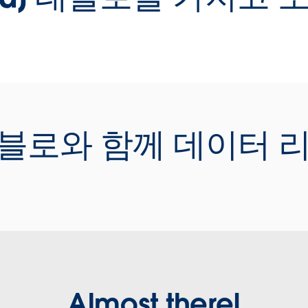
W
로
Video
는
로
과
태
조
Play
이
k] 태블로와 함께 데이터
전
H
Video
[
이
노
해
Play
W
Almost there!