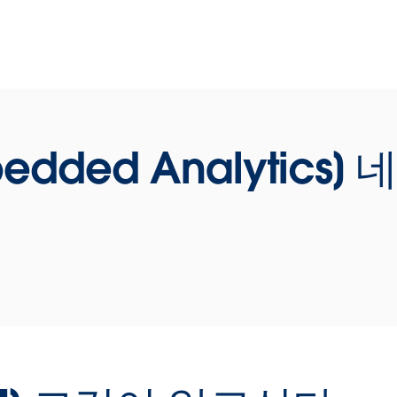
W
활
운
태
Play
아
bedded Analytics
Video
업
블
빠
할
를
Play
를
를
를
사