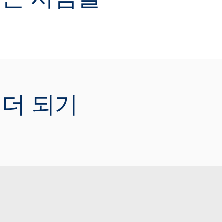
ATCH NOW
준희 매니저 [Nike Korea],
영선 대리 [KB 국민은행],
 리더 되기
현이 매니저 [카카오]
ost - 김정미 이사 [Tableau Korea]
카카오], [KB국민은행], [나이키코리아] 데
터 분석가들과 함께 데이터 문화 확산하는
하우와 개인역량 스킬업 하는 노하우에 대
 알아봅니다.
ATCH NOW