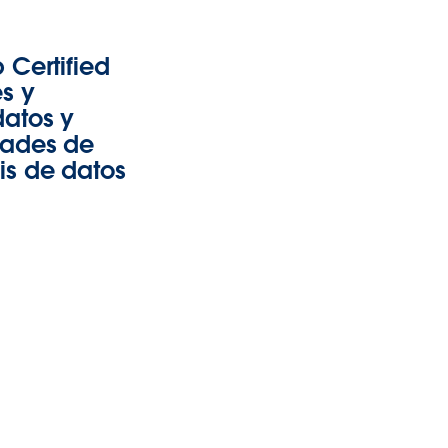
 Certified
s y
datos y
dades de
is de datos