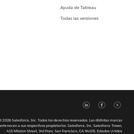
Ayuda de Tableau
Todas las versiones
LinkedIn
Faceb
Tw
 2026 Salesforce, Inc. Todos los derechos reservados. Las distintas marcas
ertenecen a sus respectivos propietarios. Salesforce, Inc. Salesforce Tower,
415 Mission Street, 3rd Floor, San Francisco, CA 94105, Estados Unidos