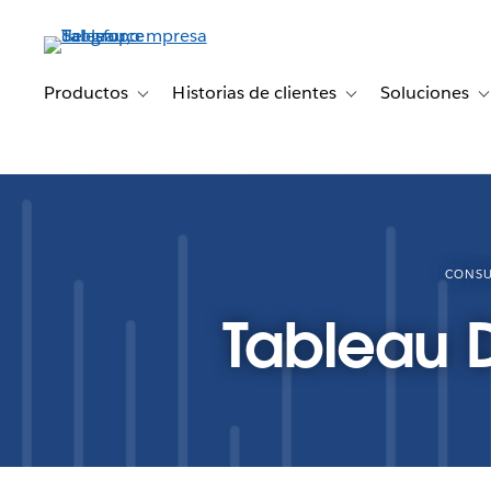
Ir
al
contenido
principal
Productos
Historias de clientes
Soluciones
Toggle sub-navigation for Productos
Toggle sub-navigation 
T
CONSU
Tableau D