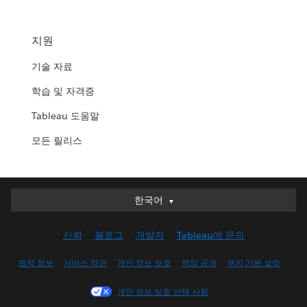
지원
기술 자료
학습 및 자격증
Tableau 도움말
모든 릴리스
한국어
한국어
Deutsch
신뢰
블로그
개발자
Tableau에 문의
English (UK)
English (US)
법적 정보
서비스 약관
개인 정보 보호
책임 공개
쿠키 기본 설정
Español
개인 정보 보호 선택 사항
Français (Canada)