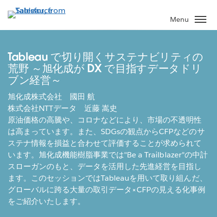
Skip
to
Menu
main
content
Tableau で切り開くサステナビリティの
荒野 ～旭化成が DX で目指すデータドリ
ブン経営～
旭化成株式会社 國田 航
株式会社NTTデータ 近藤 嵩史
原油価格の高騰や、コロナなどにより、市場の不透明性
は高まっています。また、SDGsの観点からCFPなどのサ
ステナ情報を損益と合わせて評価することが求められて
います。旭化成機能樹脂事業では"Be a Trailblazer"の中計
スローガンのもと、データを活用した先進経営を目指し
ます。このセッションではTableauを用いて取り組んだ、
グローバルに跨る大量の取引データ×CFPの見える化事例
をご紹介いたします。