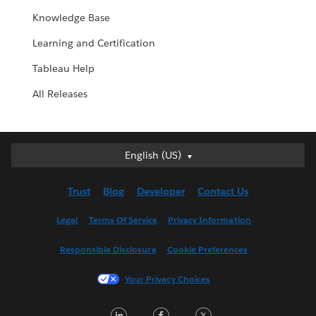
Knowledge Base
Learning and Certification
Tableau Help
All Releases
English (US)
English (US)
Deutsch
Trust
Blog
Developer
Contact Us
English (UK)
Español
Legal
Terms Of Service
Privacy Information
Français (Canada)
Responsible Disclosure
Cookie Preferences
Français (France)
Italiano
Your Privacy Choices
日本語
LinkedIn
Facebook
Twitter
한국어