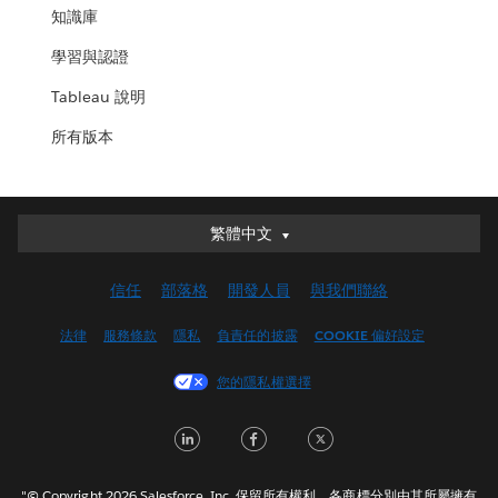
知識庫
學習與認證
Tableau 說明
所有版本
繁體中文
繁體中文
Deutsch
信任
部落格
開發人員
與我們聯絡
English (UK)
English (US)
法律
服務條款
隱私
負責任的披露
COOKIE 偏好設定
Español
您的隱私權選擇
Français (Canada)
Français (France)
LinkedIn
Facebook
Twitter
Italiano
日本語
"© Copyright 2026 Salesforce, Inc. 保留所有權利。各商標分別由其所屬擁有