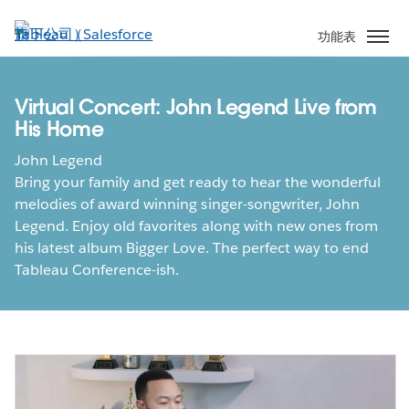
跳
至
功能表
主
內
容
Virtual Concert: John Legend Live from
His Home
John Legend
Bring your family and get ready to hear the wonderful
melodies of award winning singer-songwriter, John
Legend. Enjoy old favorites along with new ones from
his latest album Bigger Love. The perfect way to end
Tableau Conference-ish.