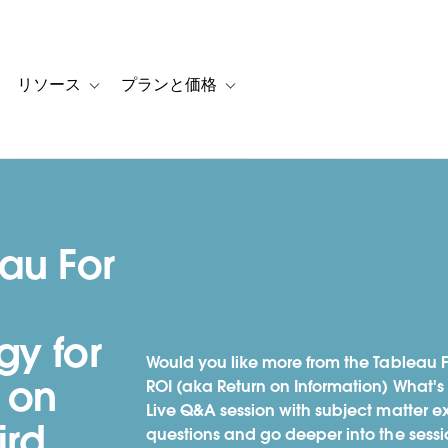
リソース
プランと価格
 for カスタマーストーリー
oggle sub-navigation for ソリューション
Toggle sub-navigation for リソース
Toggle sub-navigation for プランと
au For
gy for
Would you like more from the Tableau Fo
 on
ROI (aka Return on Information) What's 
Live Q&A session with subject matter e
ird
questions and go deeper into the sessi