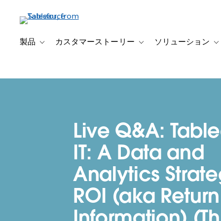
メ
イ
ン
コ
製品
カスタマーストーリー
ソリューション
Toggle sub-navigation for 製品
Toggle sub-navigation
T
ン
テ
ン
ツ
に
移
Live Q&A: Table
動
IT: A Data and
Analytics Strate
ROI (aka Return
Information) (Th