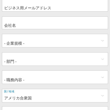
住
国/地域
所