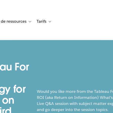
 de ressources
Tarifs
s de cas
vigation for Solutions
Toggle sub-navigation for Centre de ressources
Toggle sub-navigation for Tarifs
au For
gy for
Would you like more from the Tableau For
 on
ROI (aka Return on Information) What's 
Live Q&A session with subject matter ex
ird
and go deeper into the session topics.