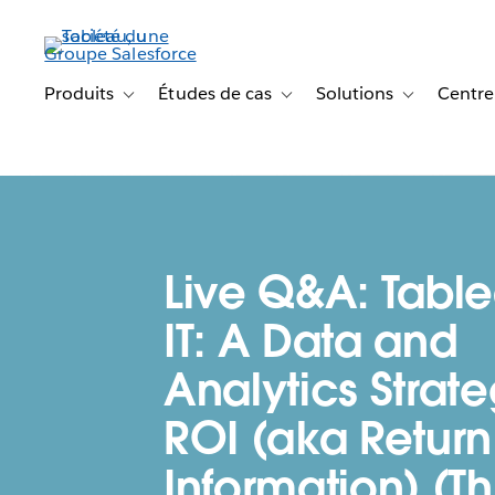
Aller
au
contenu
principal
Produits
Études de cas
Solutions
Centre
Toggle sub-navigation for Produits
Toggle sub-navigation for Étude
Toggle sub-na
Live Q&A: Table
IT: A Data and
Analytics Strate
ROI (aka Return
Information) (Th