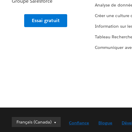
Analyse de donnée
Créer une culture
Essai gratuit
Information sur le
Tableau Recherch
Communiquer ave
Français (Canada)
Français (Canada)
Confiance
Blogue
Déve
Deutsch