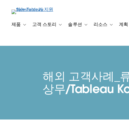
주
요
콘
텐
제품
고객 스토리
솔루션
리소스
계획
Toggle sub-navigation for 제품
Toggle sub-navigation for 고객 스토리
Toggle sub-navigation f
Toggle su
츠
로
건
너
뛰
기
해외 고객사례_
상무/Tableau K