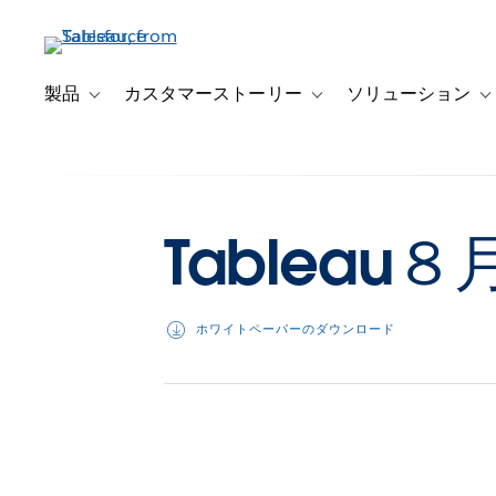
メ
イ
ン
コ
製品
カスタマーストーリー
ソリューション
Toggle sub-navigation for 製品
Toggle sub-navigation
T
ン
テ
ン
ツ
に
Tableau
移
動
ホワイトペーパーのダウンロード