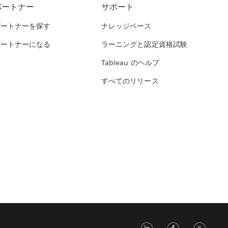
パートナー
サポート
パートナーを探す
ナレッジベース
パートナーになる
ラーニングと認定資格試験
Tableau のヘルプ
すべてのリリース
LinkedIn
Face
Tw