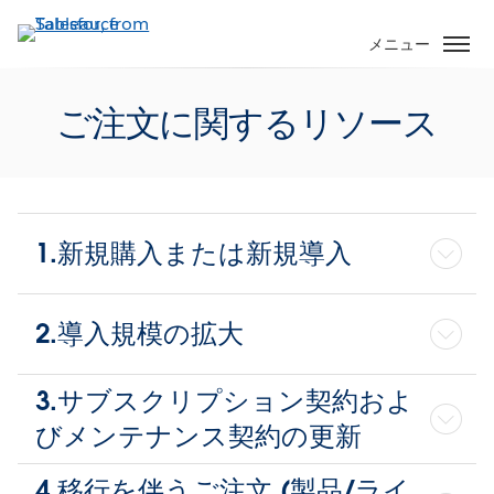
メ
イ
メニュー
ン
コ
ご注文に関するリソース
ン
テ
ン
ツ
に
1.新規購入または新規導入
移
動
2.導入規模の拡大
3.サブスクリプション契約およ
びメンテナンス契約の更新
4.移行を伴うご注文 (製品/ライ