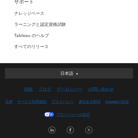
サポート
ナレッジベース
ラーニングと認定資格試験
Tableau のヘルプ
すべてのリリース
日本語
日本語
Deutsch
信頼
ブログ
デベロッパー
お問い合わせ
English (UK)
English (US)
法律
サービス利用規約
プライバシー
責任ある開示
Cookieの設定
Español
プライバシーの設定
Français (Canada)
Français (France)
LinkedIn
Facebook
Twitter
Italiano