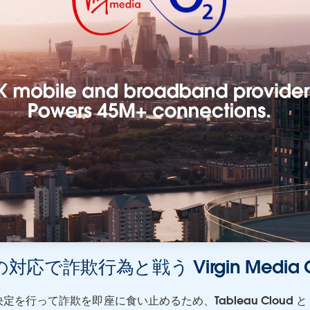
対応で詐欺行為と戦う Virgin Media 
思決定を行って詐欺を即座に食い止めるため、Tableau Cloud と T