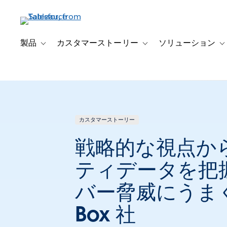
メ
イ
ン
コ
製品
カスタマーストーリー
ソリューション
Toggle sub-navigation for 製品
Toggle sub-navigation
T
ン
テ
ン
ツ
に
移
カスタマーストーリー
動
戦略的な視点か
ティデータを把
バー脅威にうま
Box 社