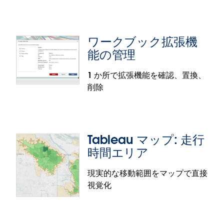
イロット版として提供されます。
パワフルな埋め込み分析エクスペリエンスの構築
が、いっそう簡単になりました。VizQL データサービ
ワークブック拡張機
スの新しいライブダッシュボードクエリ機能で、埋
能の管理
め込みアプリケーションから直接、Tableau ワーク
ブックのデータソース (埋め込みデータソースを含
1 か所で拡張機能を確認、置換、
む) にクエリを実行することができます。まず、埋め
削除
込み API の新しいメソッドが、ユーザーのアクティ
カスタムビューのアクセシビリティ強
ブなダッシュボードセッションの識別子を提供。こ
化
の識別子は VizQL データサービスに渡され、閲覧者
がダッシュボードで見ているものと完全に一致する
視覚障害を持つユーザーに対して公平なエクスペリ
Tableau マップ: 走行
データが返されます。これにより、カスタムのエー
エンスを確保するために、重要な構成オプションで
ジェント型エクスペリエンスや、AI を活用した質問
時間エリア
スクリーンリーダーをサポートすることが可能で
と回答のインターフェイスのほか、セッションを認
す。キーボードフォーカス時に、設定の既定値や共
現実的な移動範囲をマップで直接
識したライブの Tableau データを利用する高度に統
有ビューの説明テキストが読み上げられるようにな
視覚化
合されたアプリケーションも構築することができま
り、個人データの意図しない流出が防げます。
ワークブック拡張機能の管理
す。
カスタムビューのアクセシビリティ強化の機能は、
ワークブックが複雑になるにつれて、どの拡張機能
VizQL データサービスのライブダッシュボードクエリ
Tableau Cloud と Tableau Server で一般提供され