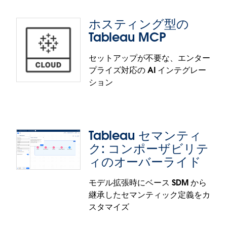
consistent outputs.
ホスティング型の
Data Transform Builder is available in Beta in
Tableau Next: Data Monitor
Tableau MCP
Tableau Next.
Track the health, execution history, and freshness
セットアップが不要な、エンター
of all your data assets in a single, centralized
プライズ対応の AI インテグレー
location. Ensure your analysis remains trusted by
ション
easily monitoring refresh completions and detect
failures early.
Data Monitor is generally available in Tableau
Tableau セマンティ
Next. No additional configuration required.
ク: コンポーザビリテ
ィのオーバーライド
モデル拡張時にベース SDM から
ホスティング型の Tableau MCP
継承したセマンティック定義をカ
スタマイズ
Tableau MCP が、Tableau Cloud で完全クラウド
ホスティング型のサービスとして実行されるように