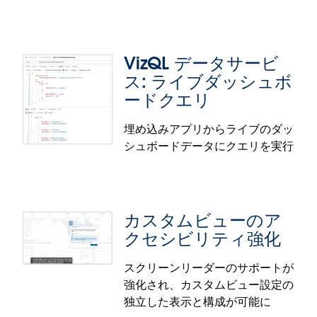
Tableau Server ではパイロット版として提供されま
す。
VizQL データサービ
ス: ライブダッシュボ
ードクエリ
埋め込みアプリからライブのダッ
セマンティック検索 (パイロット版)
シュボードデータにクエリを実行
自然言語を使って、適切な Tableau コンテンツをす
ぐに見つけることができます。セマンティック検索
により、キーワードが完全一致していなくても、わ
カスタムビューのア
かりやすい言葉とビジネスコンセプトを使って適切
クセシビリティ強化
なダッシュボードやデータソース、ワークブックが
検索できます。この直感的な検索機能で既存のアセ
スクリーンリーダーのサポートが
ットが見つけやすくなり、重複を防げるようになり
強化され、カスタムビュー設定の
ます。
VizQL データサービス: ライブダッシ
独立した表示と構成が可能に
ュボードクエリ
セマンティック検索の機能は、Tableau Cloud でパ