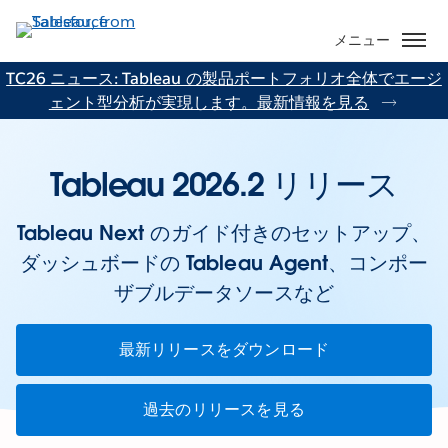
メ
イ
メニュー
ン
TC26 ニュース: Tableau の製品ポートフォリオ全体でエージ
コ
ェント型分析が実現します。最新情報を見る
ン
テ
ン
Tableau 2026.2 リリース
ツ
に
移
Tableau Next のガイド付きのセットアップ、
動
ダッシュボードの Tableau Agent、コンポー
ザブルデータソースなど
最新リリースをダウンロード
過去のリリースを見る