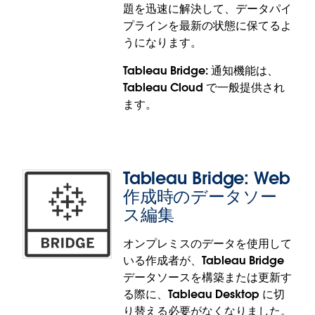
題を迅速に解決して、データパイ
なベクター画像としてエクスポートが可能。どのよ
マップ: 走行時間エリアの機能は、Tableau
プラインを最新の状態に保てるよ
うなサイズに変更しても画像は鮮明なままで、PNG
Desktop、Tableau Cloud、Tableau Server、
うになります。
エクスポートで起こりがちなぼやけの問題は発生し
Tableau Public で一般提供されます。
ません。SVG ファイルは、REST API、Web 表示環境
Tableau Bridge: 通知機能は、
のベクター画像オプション、ダッシュボードのダウ
Tableau Cloud で一般提供され
ンロードボタンで取得することができます。画像の
ます。
埋め込み先がプレゼンテーションやレポート、その
他のコンテンツであっても、Tableau の分析結果を
意図した通りに表示できるようになりました。
Tableau Bridge: Web
SVG 画像のダウンロード機能は、Tableau
Tableau Bridge: Tableau
作成時のデータソー
Desktop、Tableau Cloud、Tableau Server、
Cloud 内の通知
Tableau Public で一般提供されます。
ス編集
オンプレミスのデータを使用して
Tableau Cloud 内で直接表示される Tableau Bridge
いる作成者が、Tableau Bridge
ジョブ失敗の通知で、データの更新の状況を把握す
データソースを構築または更新す
ることができます。この自動アラートにより、サイ
る際に、Tableau Desktop に切
ト管理者とデータ所有者は接続に関する問題を迅速
り替える必要がなくなりました。
に解決して、データパイプラインを最新の状態に保