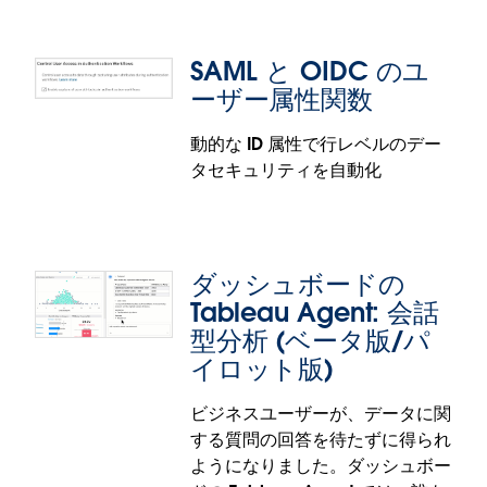
なり、ユーザーによる独自の MCP サーバーのセルフ
ホスティングと維持が不要になりました。そのた
SAML と OIDC のユ
め、経費を大幅に抑えながら、信頼できる Tableau
ーザー属性関数
分析環境にあらゆる MCP 対応 AI エージェントをす
ぐ接続することができます。OAuth 2.1 サポートが
動的な ID 属性で行レベルのデー
組み込まれており、ガバナンスと信頼性も確保され
タセキュリティを自動化
ているため、エンタープライズ対応のセキュアな AI
Tableau セマンティク: コンポーザビ
インテグレーションがすぐに実現します。この強化
リティのオーバーライド
された Tableau MCP 機能は、Tableau Cloud の
Standard、Enterprise、Tableau+ の各エディショ
拡張したセマンティックモデルで表示名や表示状態
ンで利用可能です。
ダッシュボードの
などのプロパティを修正して、継承されたビジネス
Tableau Agent: 会話
ロジックを特定の要件に適合させることができま
型分析 (ベータ版/パ
す。この機能を使うと、信頼できる単一の情報源を
保持しながら、すぐに使用できる (OOTB) コンテンツ
イロット版)
で組織に固有のニーズを満たせるようにすることが
SAML と OIDC のユーザー属性関数
ビジネスユーザーが、データに関
可能です。
する質問の回答を待たずに得られ
ご利用の ID プロバイダーから直接渡される行レベル
コンポーザビリティのオーバーライド機能は
ようになりました。ダッシュボー
のセキュリティ用の属性を使用して、データセキュ
Tableau Next で一般提供されます。