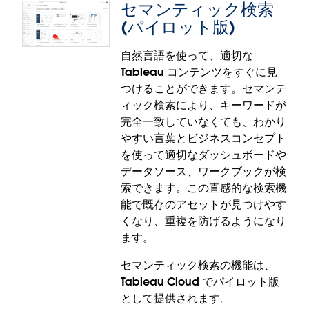
セマンティック検索
(パイロット版)
自然言語を使って、適切な
Tableau コンテンツをすぐに見
ダッシュボードの Tableau Agent: 会
つけることができます。セマンテ
話型分析 (ベータ版/パイロット版)
ィック検索により、キーワードが
完全一致していなくても、わかり
ビジネスユーザーが、データに関する質問の回答を
やすい言葉とビジネスコンセプト
待たずに得られようになりました。ダッシュボード
を使って適切なダッシュボードや
の Tableau Agent では、誰もがデータに関する質問
データソース、ワークブックが検
をわかりやすい言葉で投げかけて、アクションにつ
索できます。この直感的な検索機
ながる情報をすぐに得ることができます。このセル
能で既存のアセットが見つけやす
フサービス機能により、すべてのユーザーは参照元
くなり、重複を防げるようになり
データソースに対してクエリを直感的に実行して、
ます。
掘り下げたインサイトをダッシュボードから取得で
きるようになります。
セマンティック検索の機能は、
Tableau Cloud でパイロット版
ダッシュボードの Tableau Agent: 会話型分析の機能
として提供されます。
は、Tableau Cloud でベータ版として、また