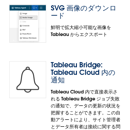
がどこで使用されているかを把握するのが、非常に
機能は、Tableau Cloud と Tableau Server で一般
ます。
SVG 画像のダウンロ
難しくなる場合があります。ワークブック拡張機能
提供されます。
ード
の管理機能を使用すると、ワークブックで使われて
いるあらゆるダッシュボード拡張機能や Viz 拡張機能
鮮明で拡大縮小可能な画像を
を一元的に確認、削除、置換できます。Tableau
Tableau からエクスポート
Exchange で取得した拡張機能、社内向けに開発し
Tableau マップ: 走行時間エリア
た拡張機能、ライセンスを取得したパートナーソリ
ューションのいずれも、使用中にすぐ置き換えるこ
従来のマップでは直線距離が前提とされるため、範
とが可能です。
囲やアクセスしやすさ、距離の想定が不正確になる
Tableau Bridge:
ことがあります。Tableau マップの走行時間エリア
ワークブック拡張機能の管理機能は、Tableau
Tableau Cloud 内の
機能を使用すると、等時線多角形がマップに直接描
Desktop、Tableau Cloud、Tableau Server、
通知
画され、実際の道路網や交通量に基づいて、任意の
Tableau Public で一般提供されます。
時間内にどこまで現実的に移動できるかが示されま
Tableau Cloud 内で直接表示さ
す。マップのツールバーで走行時間ツールを選択
SVG 画像のダウンロード
れる Tableau Bridge ジョブ失敗
し、地点をクリックして、外側にドラッグするだけ
の通知で、データの更新の状況を
で、カバーされる範囲が生成されます。店舗の場所
Tableau のダッシュボードやビジュアライゼーショ
把握することができます。この自
の最適化、配送ゾーンの計画、緊急対応の管理、サ
ンを Tableau の外で共有する場合、重要なのは画質
動アラートにより、サイト管理者
ービス地域の調整などで、走行時間エリア機能は実
です。SVG 画像のダウンロード機能により、ダッシ
とデータ所有者は接続に関する問
際の状況に基づいた意思決定に役立ちます。
ュボードやビジュアライゼーションを拡大縮小可能