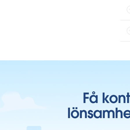
Få kon
lönsamhe