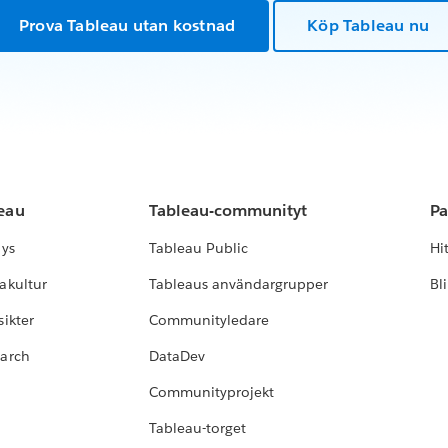
Prova Tableau utan kostnad
Köp Tableau nu
leau
Tableau-communityt
Pa
lys
Tableau Public
Hi
akultur
Tableaus användargrupper
Bl
ikter
Communityledare
earch
DataDev
Communityprojekt
Tableau-torget