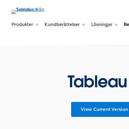
Gå
vidare
till
huvudinnehållet
Produkter
Kundberättelser
Lösningar
Re
Toggle sub-navigation for Produkter
Toggle sub-navigation for K
Toggle 
Tablea
View Current Version