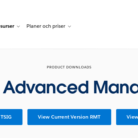
surser
Planer och priser
undberättelser
sub-navigation for Lösningar
Toggle sub-navigation for Resurser
Toggle sub-navigation for Planer och p
PRODUCT DOWNLOADS
u Advanced Man
 TSIG
View Current Version RMT
View