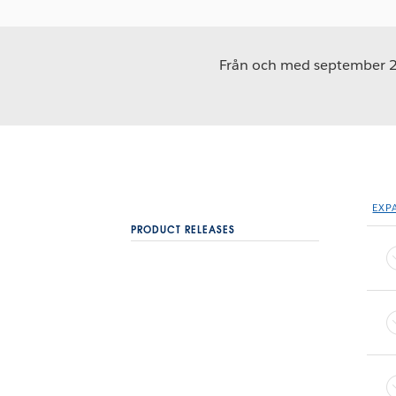
Från och med september 202
EXP
PRODUCT RELEASES
Desktop
Prep
Server
Cloud