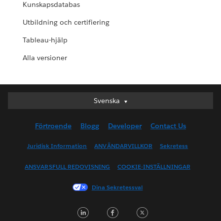
Kunskapsdatabas
Utbildning och certifiering
Tableau-hjälp
Alla versioner
Svenska
Svenska
Deutsch
Förtroende
Blogg
Developer
Contact Us
English (UK)
English (US)
Juridisk Information
ANVÄNDARVILLKOR
Sekretess
Español
ANSVARSFULL REDOVISNING
COOKIE-INSTÄLLNINGAR
Français (Canada)
Français (France)
Dina Sekretessval
Italiano
L
F
T
日本語