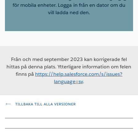
för mobila enheter. Logga in från en dator om du
vill ladda ned den.
Från och med september 2023 kan korrigerade fel
hittas på denna plats. Ytterligare information om felen
finns på
https://help.salesforce.com/s/issues?
language=sv
.
TILLBAKA TILL ALLA VERSIONER