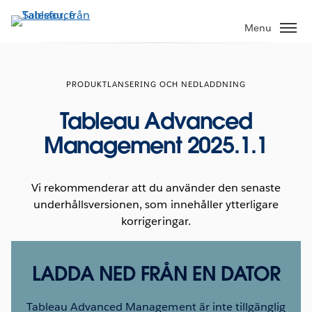
Gå
vidare
Menu
till
huvudinnehållet
PRODUKTLANSERING OCH NEDLADDNING
Tableau Advanced
Management 2025.1.1
Vi rekommenderar att du använder den senaste
underhållsversionen, som innehåller ytterligare
korrigeringar.
LADDA NED FRÅN EN DATOR
Tableau Advanced Management är inte tillgänglig