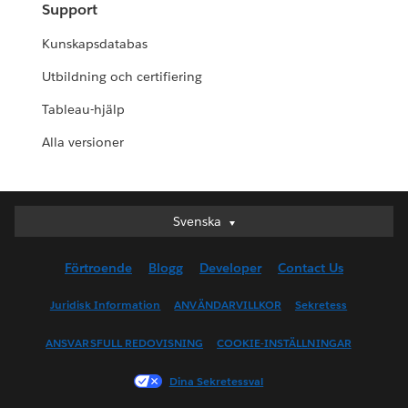
Support
Kunskapsdatabas
Utbildning och certifiering
Tableau-hjälp
Alla versioner
Svenska
Svenska
Deutsch
Förtroende
Blogg
Developer
Contact Us
English (UK)
English (US)
Juridisk Information
ANVÄNDARVILLKOR
Sekretess
Español
ANSVARSFULL REDOVISNING
COOKIE-INSTÄLLNINGAR
Français (Canada)
Français (France)
Dina Sekretessval
Italiano