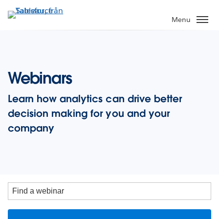
Gå
vidare
Menu
till
huvudinnehållet
Webinars
Learn how analytics can drive better
decision making for you and your
company
Hitta
ett
webbinarium