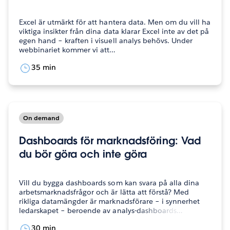
Excel är utmärkt för att hantera data. Men om du vill ha
viktiga insikter från dina data klarar Excel inte av det på
egen hand – kraften i visuell analys behövs. Under
webbinariet kommer vi att…
35 min
On demand
Dashboards för marknadsföring: Vad
du bör göra och inte göra
Vill du bygga dashboards som kan svara på alla dina
arbetsmarknadsfrågor och är lätta att förstå? Med
rikliga datamängder är marknadsförare – i synnerhet
ledarskapet – beroende av analys-dashboards…
30 min