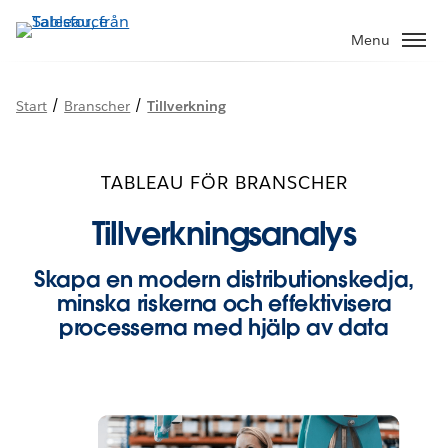
Gå
vidare
Menu
till
huvudinnehållet
/
/
Start
Branscher
Tillverkning
TABLEAU FÖR BRANSCHER
Tillverkningsanalys
Skapa en modern distributionskedja,
minska riskerna och effektivisera
processerna med hjälp av data