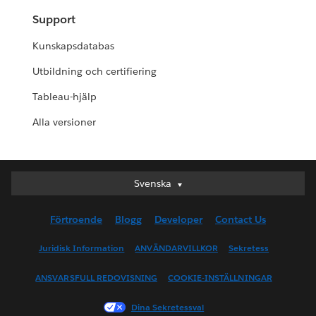
Support
Kunskapsdatabas
Utbildning och certifiering
Tableau-hjälp
Alla versioner
Svenska
Svenska
Deutsch
Förtroende
Blogg
Developer
Contact Us
English (UK)
English (US)
Juridisk Information
ANVÄNDARVILLKOR
Sekretess
Español
ANSVARSFULL REDOVISNING
COOKIE-INSTÄLLNINGAR
Français (Canada)
Français (France)
Dina Sekretessval