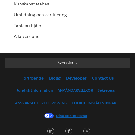
Kunskapsdatabas
Utbildning och certifiering
Tableau-hjälp
Alla versioner
Deutsch
Svenska
English (UK)
Förtroende
Blogg
Developer
Contact Us
English (US)
Español
Juridisk Information
ANVÄNDARVILLKOR
Sekretess
Français (Canada)
ANSVARSFULL REDOVISNING
COOKIE-INSTÄLLNINGAR
Français (France)
Italiano
Dina Sekretessval
日本語
LinkedIn
Facebook
Twitter
한국어