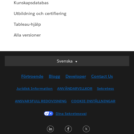
Kunskapsdatabas
Utbildning och certifiering
Tableau-hjälp
Alla versioner
Svenska
Svenska
Deutsch
Förtroende
Blogg
Developer
Contact Us
English (UK)
English (US)
Juridisk Information
ANVÄNDARVILLKOR
Sekretess
Español
ANSVARSFULL REDOVISNING
COOKIE-INSTÄLLNINGAR
Français (Canada)
Français (France)
Dina Sekretessval
Italiano
L
F
T
日本語