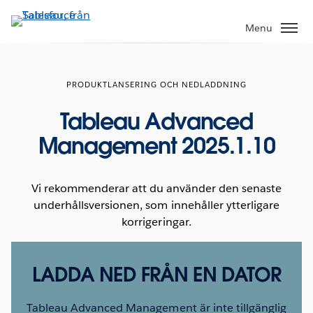
Gå
vidare
Menu
till
huvudinnehållet
PRODUKTLANSERING OCH NEDLADDNING
Tableau Advanced
Management 2025.1.10
Vi rekommenderar att du använder den senaste
underhållsversionen, som innehåller ytterligare
korrigeringar.
LADDA NED FRÅN EN DATOR
Tableau Advanced Management är inte tillgänglig