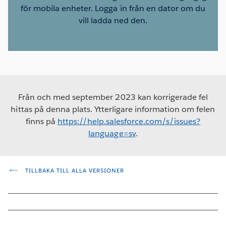
för mobila enheter. Logga in från en dator om du
vill ladda ned den.
Från och med september 2023 kan korrigerade fel
hittas på denna plats. Ytterligare information om felen
finns på
https://help.salesforce.com/s/issues?
language=sv
.
TILLBAKA TILL ALLA VERSIONER