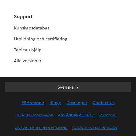
Support
Kunskapsdatabas
Utbildning och certifiering
Tableau-hjälp
Alla versioner
Deutsch
Svenska
English (UK)
Förtroende
Blogg
Developer
Contact Us
English (US)
Español
Juridisk Information
ANVÄNDARVILLKOR
Sekretess
Français (Canada)
ANSVARSFULL REDOVISNING
COOKIE-INSTÄLLNINGAR
Français (France)