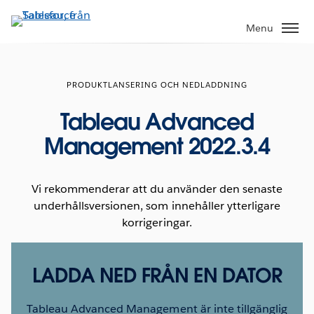
Gå
vidare
Menu
till
huvudinnehållet
PRODUKTLANSERING OCH NEDLADDNING
Tableau Advanced
Management 2022.3.4
Vi rekommenderar att du använder den senaste
underhållsversionen, som innehåller ytterligare
korrigeringar.
LADDA NED FRÅN EN DATOR
Tableau Advanced Management är inte tillgänglig