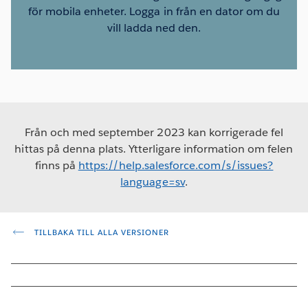
för mobila enheter. Logga in från en dator om du
vill ladda ned den.
Från och med september 2023 kan korrigerade fel
hittas på denna plats. Ytterligare information om felen
finns på
https://help.salesforce.com/s/issues?
language=sv
.
TILLBAKA TILL ALLA VERSIONER