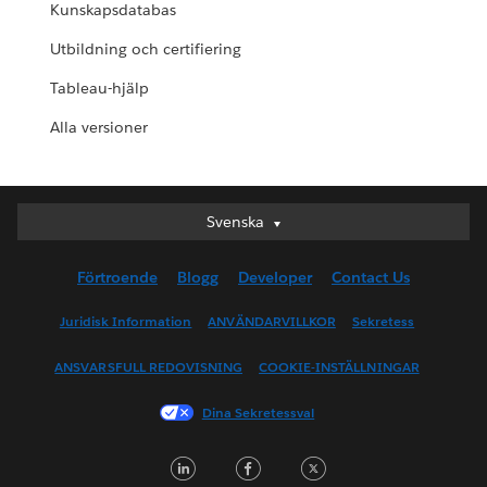
Kunskapsdatabas
Utbildning och certifiering
Tableau-hjälp
Alla versioner
Svenska
Svenska
Deutsch
Förtroende
Blogg
Developer
Contact Us
English (UK)
English (US)
Juridisk Information
ANVÄNDARVILLKOR
Sekretess
Español
ANSVARSFULL REDOVISNING
COOKIE-INSTÄLLNINGAR
Français (Canada)
Français (France)
Dina Sekretessval
Italiano
L
F
T
日本語