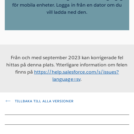
för mobila enheter. Logga in från en dator om du
vill ladda ned den.
Från och med september 2023 kan korrigerade fel
hittas på denna plats. Ytterligare information om felen
finns på
https://help.salesforce.com/s/issues?
language=sv
.
TILLBAKA TILL ALLA VERSIONER