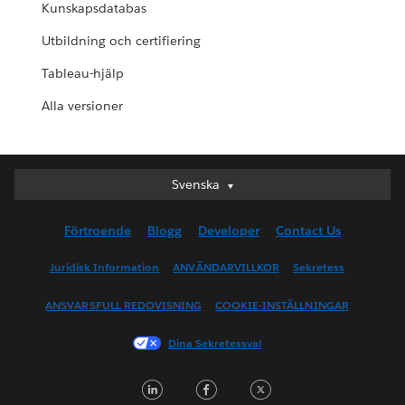
Kunskapsdatabas
Utbildning och certifiering
Tableau-hjälp
Alla versioner
Svenska
Svenska
Deutsch
Förtroende
Blogg
Developer
Contact Us
English (UK)
English (US)
Juridisk Information
ANVÄNDARVILLKOR
Sekretess
Español
ANSVARSFULL REDOVISNING
COOKIE-INSTÄLLNINGAR
Français (Canada)
Français (France)
Dina Sekretessval
Italiano
L
F
T
日本語