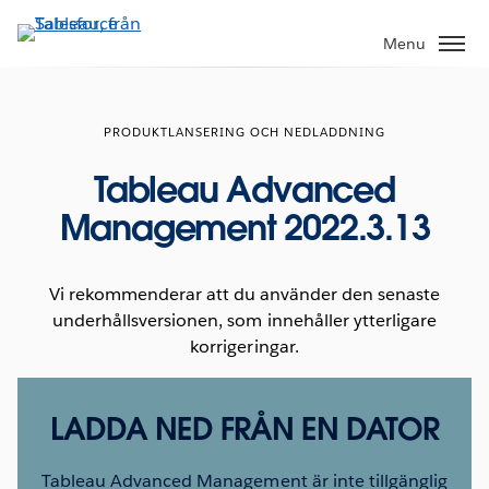
Gå
vidare
Menu
till
huvudinnehållet
PRODUKTLANSERING OCH NEDLADDNING
Tableau Advanced
Management 2022.3.13
Vi rekommenderar att du använder den senaste
underhållsversionen, som innehåller ytterligare
korrigeringar.
LADDA NED FRÅN EN DATOR
Tableau Advanced Management är inte tillgänglig