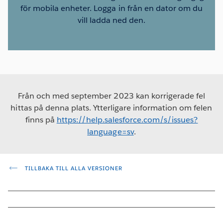
för mobila enheter. Logga in från en dator om du
vill ladda ned den.
Från och med september 2023 kan korrigerade fel
hittas på denna plats. Ytterligare information om felen
finns på
https://help.salesforce.com/s/issues?
language=sv
.
TILLBAKA TILL ALLA VERSIONER