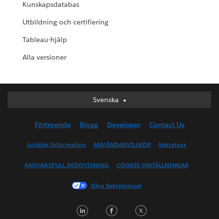
Kunskapsdatabas
Utbildning och certifiering
Tableau-hjälp
Alla versioner
Svenska
Svenska
Deutsch
Förtroende
Blogg
Developer
Contact Us
English (UK)
English (US)
Juridisk Information
ANVÄNDARVILLKOR
Sekretess
Español
ANSVARSFULL REDOVISNING
COOKIE-INSTÄLLNINGAR
Français (Canada)
Français (France)
Dina Sekretessval
Italiano
L
F
T
日本語