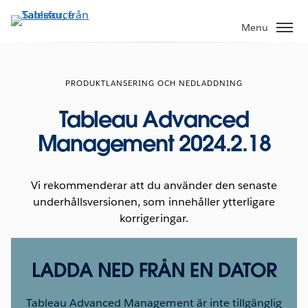
Gå
vidare
Menu
till
huvudinnehållet
PRODUKTLANSERING OCH NEDLADDNING
Tableau Advanced
Management 2024.2.18
Vi rekommenderar att du använder den senaste
underhållsversionen, som innehåller ytterligare
korrigeringar.
LADDA NED FRÅN EN DATOR
Tableau Advanced Management är inte tillgänglig