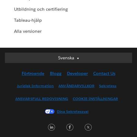
Utbildning och certifiering
Tableau-hjälp
Alla versioner
Svenska
Svenska
Deutsch
Förtroende
Blogg
Developer
Contact Us
English (UK)
English (US)
Juridisk Information
ANVÄNDARVILLKOR
Sekretess
Español
ANSVARSFULL REDOVISNING
COOKIE-INSTÄLLNINGAR
Français (Canada)
Français (France)
Dina Sekretessval
Italiano
LinkedIn
Facebook
Twitter
日本語
한국어