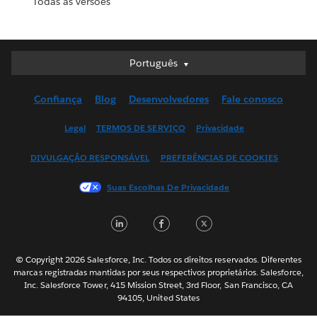
Todas as versões
Português
Português
Deutsch
Confiança
Blog
Desenvolvedores
Fale conosco
English (UK)
English (US)
Legal
TERMOS DE SERVIÇO
Privacidade
Español
DIVULGAÇÃO RESPONSÁVEL
PREFERÊNCIAS DE COOKIES
Français (Canada)
Français (France)
Suas Escolhas De Privacidade
Italiano
LinkedIn
Facebook
Twitter
日本語
한국어
Nederlands
© Copyright 2026 Salesforce, Inc. Todos os direitos reservados. Diferentes
marcas registradas mantidas por seus respectivos proprietários. Salesforce,
Svenska
Inc. Salesforce Tower, 415 Mission Street, 3rd Floor, San Francisco, CA
94105, United States
ไทย