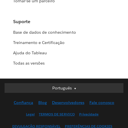
Tornar-se um parceiro
Suporte
Base de dados de conhecimento
Treinamento e Certificação
Ajuda do Tableau
Todas as versões
Português
Português
Deutsch
Confiança
Blog
Desenvolvedores
Fale conosco
English (UK)
English (US)
Legal
TERMOS DE SERVIÇO
Privacidade
Español
DIVULGAÇÃO RESPONSÁVEL
PREFERÊNCIAS DE COOKIES
Français (Canada)