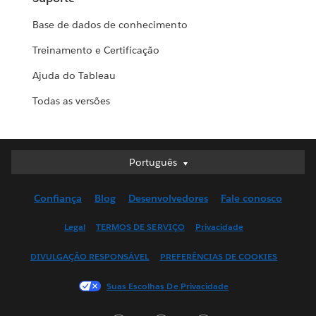
Base de dados de conhecimento
Treinamento e Certificação
Ajuda do Tableau
Todas as versões
Português
Português
Deutsch
Confiança
Blog
Desenvolvedores
Fale conosco
English (UK)
English (US)
Legal
TERMOS DE SERVIÇO
Privacidade
Español
DIVULGAÇÃO RESPONSÁVEL
PREFERÊNCIAS DE COOKIES
Français (Canada)
Français (France)
Suas Escolhas De Privacidade
Italiano