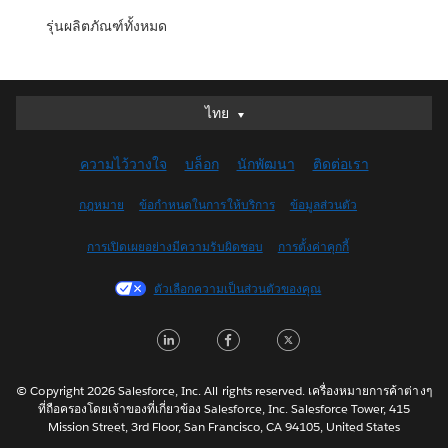
รุ่นผลิตภัณฑ์ทั้งหมด
ไทย
ไทย
Deutsch
ความไว้วางใจ
บล็อก
นักพัฒนา
ติดต่อเรา
English (UK)
English (US)
กฎหมาย
ข้อกำหนดในการให้บริการ
ข้อมูลส่วนตัว
Español
การเปิดเผยอย่างมีความรับผิดชอบ
การตั้งค่าคุกกี้
Français (Canada)
Français (France)
ตัวเลือกความเป็นส่วนตัวของคุณ
Italiano
LinkedIn
Facebook
Twitter
日本語
한국어
Nederlands
© Copyright 2026 Salesforce, Inc. All rights reserved. เครื่องหมายการค้าต่างๆ
ที่ถือครองโดยเจ้าของที่เกี่ยวข้อง Salesforce, Inc. Salesforce Tower, 415
Português
Mission Street, 3rd Floor, San Francisco, CA 94105, United States
Svenska