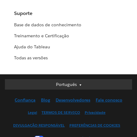
Suporte
Base de dados de conhecimento
Treinamento e Certificação
Ajuda do Tableau
Todas as versões
Português
Português
Deutsch
Confiança
Blog
Desenvolvedores
Fale conosco
English (UK)
English (US)
Legal
TERMOS DE SERVIÇO
Privacidade
Español
DIVULGAÇÃO RESPONSÁVEL
PREFERÊNCIAS DE COOKIES
Français (Canada)
Français (France)