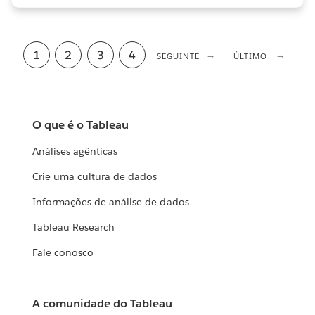
Paginação
Página
1
Página
2
Página
3
Página
4
PRÓXIMA
SEGUINTE
ÚLTIMA
ÚLTIMO
PÁGINA
PÁGINA
atual
O que é o Tableau
Análises agênticas
Crie uma cultura de dados
Informações de análise de dados
Tableau Research
Fale conosco
A comunidade do Tableau