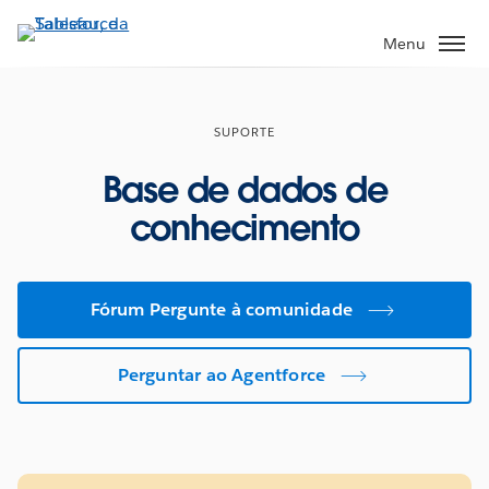
Pular
para
Menu
o
conteúdo
principal
SUPORTE
Base de dados de
conhecimento
Fórum Pergunte à comunidade
Perguntar ao Agentforce