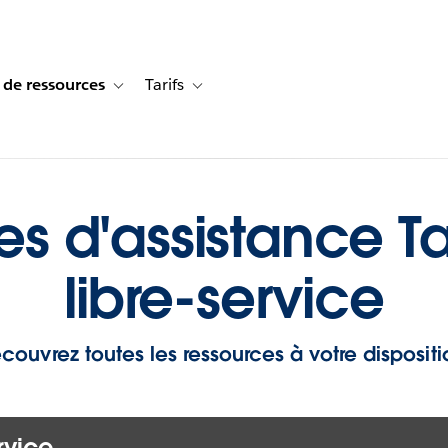
 de ressources
Tarifs
s de cas
vigation for Solutions
Toggle sub-navigation for Centre de ressources
Toggle sub-navigation for Tarifs
es d'assistance T
libre-service
couvrez toutes les ressources à votre dispositi
rvice