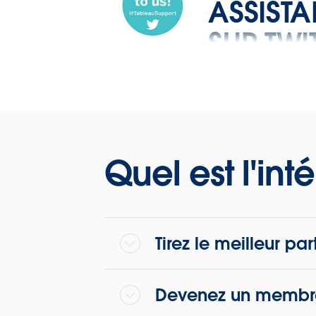
ASSIST
SUR TWI
Retrouv
nous su
Twitter !
Quel est l'int
Tirez le meilleur p
Devenez un membre