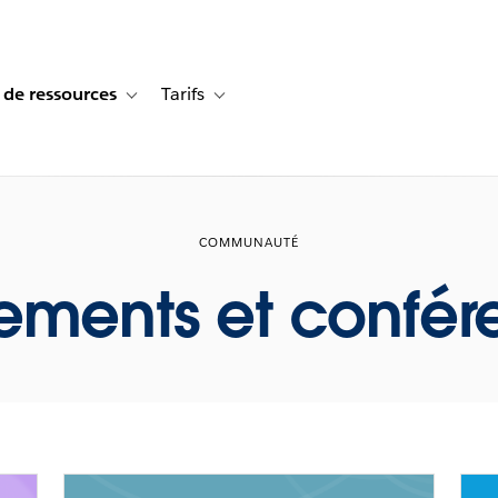
 de ressources
Tarifs
s de cas
vigation for Solutions
Toggle sub-navigation for Centre de ressources
Toggle sub-navigation for Tarifs
COMMUNAUTÉ
ements et confér