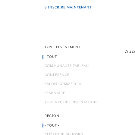
S’INSCRIRE MAINTENANT
TYPE D’ÉVÈNEMENT
Aucu
- TOUT -
COMMUNAUTÉ TABLEAU
CONFÉRENCE
SALON COMMERCIAL
SÉMINAIRE
TOURNÉE DE PRÉSENTATION
RÉGION
- TOUT -
AMÉRIQUE DU NORD