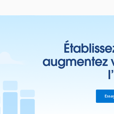
Établisse
augmentez vo
l
Essa