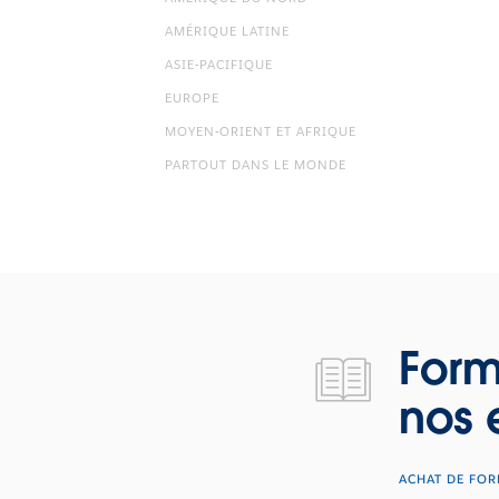
AMÉRIQUE LATINE
ASIE-PACIFIQUE
EUROPE
MOYEN-ORIENT ET AFRIQUE
PARTOUT DANS LE MONDE
Formation pratique de deux jours avec nos experts
Form
nos 
ACHAT DE FOR