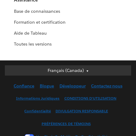
Base de connaissances
Formation et certification
Aide de Tableau
Toutes les versions
Français (Canada)
Français (Canada)
Deutsch
Confiance
Blogue
Développeur
Contactez-nous
English (UK)
English (US)
Informations Juridiques
CONDITIONS D’UTILISATION
Español
Confidentialité
DIVULGATION RESPONSABLE
Français (France)
Italiano
PRÉFÉRENCES DE TÉMOINS
日本語