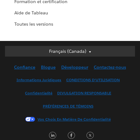
Formation et certification
Aide de Tableau
Toutes les versions
Deutsch
Français (Canada)
English (UK)
Confiance
Blogue
Développeur
Contactez-nous
English (US)
Español
Informations Juridiques
CONDITIONS D’UTILISATION
Français (Canada)
Confidentialité
DIVULGATION RESPONSABLE
Français (France)
Italiano
PRÉFÉRENCES DE TÉMOINS
日本語
Vos Choix En Matière De Confidentialité
한국어
Nederlands
LinkedIn
Facebook
Twitter
Português