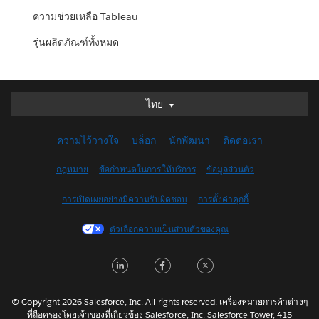
ความช่วยเหลือ Tableau
รุ่นผลิตภัณฑ์ทั้งหมด
Deutsch
ไทย
English (UK)
ความไว้วางใจ
บล็อก
นักพัฒนา
ติดต่อเรา
English (US)
Español
กฎหมาย
ข้อกำหนดในการให้บริการ
ข้อมูลส่วนตัว
Français (Canada)
การเปิดเผยอย่างมีความรับผิดชอบ
การตั้งค่าคุกกี้
Français (France)
Italiano
ตัวเลือกความเป็นส่วนตัวของคุณ
日本語
LinkedIn
Facebook
Twitter
한국어
Nederlands
Português
© Copyright 2026 Salesforce, Inc. All rights reserved. เครื่องหมายการค้าต่างๆ
ที่ถือครองโดยเจ้าของที่เกี่ยวข้อง Salesforce, Inc. Salesforce Tower, 415