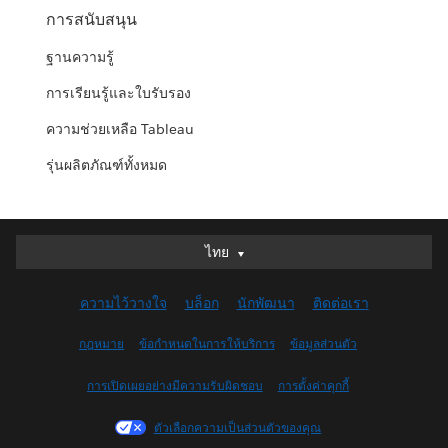
การสนับสนุน
ฐานความรู้
การเรียนรู้และใบรับรอง
ความช่วยเหลือ Tableau
รุ่นผลิตภัณฑ์ทั้งหมด
ไทย
ไทย
Deutsch
ความไว้วางใจ
บล็อก
นักพัฒนา
ติดต่อเรา
English (UK)
English (US)
กฎหมาย
ข้อกำหนดในการให้บริการ
ข้อมูลส่วนตัว
Español
การเปิดเผยอย่างมีความรับผิดชอบ
การตั้งค่าคุกกี้
Français (Canada)
Français (France)
ตัวเลือกความเป็นส่วนตัวของคุณ
Italiano