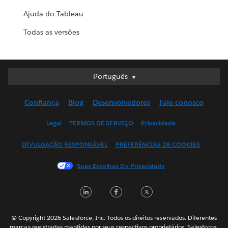
Ajuda do Tableau
Todas as versões
Português
Português
Deutsch
Confiança
Blog
Desenvolvedores
Fale conosco
English (UK)
English (US)
Legal
TERMOS DE SERVIÇO
Privacidade
Español
DIVULGAÇÃO RESPONSÁVEL
PREFERÊNCIAS DE COOKIES
Français (Canada)
Français (France)
Suas Escolhas De Privacidade
Italiano
LinkedIn
Facebook
Twitter
日本語
한국어
Nederlands
© Copyright 2026 Salesforce, Inc. Todos os direitos reservados. Diferentes
marcas registradas mantidas por seus respectivos proprietários. Salesforce,