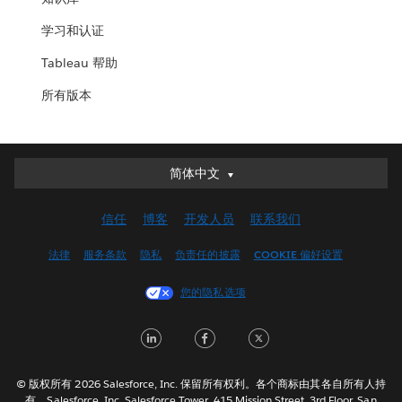
学习和认证
Tableau 帮助
所有版本
Deutsch
简体中文
English (UK)
信任
博客
开发人员
联系我们
English (US)
Español
法律
服务条款
隐私
负责任的披露
COOKIE 偏好设置
Français (Canada)
您的隐私选项
Français (France)
Italiano
日本語
한국어
© 版权所有 2026 Salesforce, Inc. 保留所有权利。各个商标由其各自所有人持
Nederlands
有。Salesforce, Inc. Salesforce Tower, 415 Mission Street, 3rd Floor, San