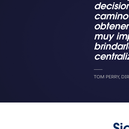
decisio
camino 
obtener
muy imp
brindar
centrali
TOM PERRY, DI
Si