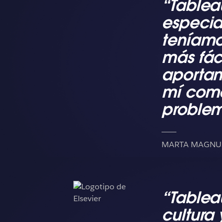
“Tablea
especial
teníamo
más fáci
aportan
mí como
problema
MARTA MAGNUSZ
“Tablea
cultura 