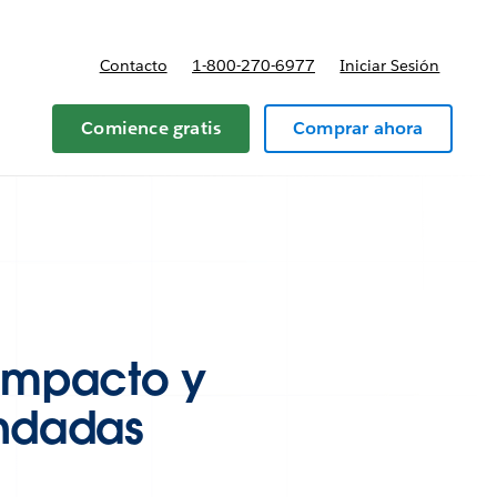
Contacto
1-800-270-6977
Iniciar Sesión
 y precios
Comience gratis
Comprar ahora
 impacto y
endadas