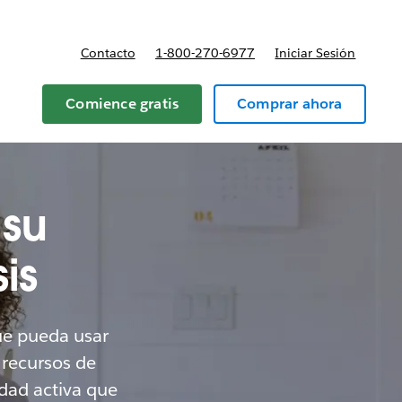
Contacto
1-800-270-6977
Iniciar Sesión
 Planes y precios
Comience gratis
Comprar ahora
su
is
ue pueda usar
 recursos de
idad activa que