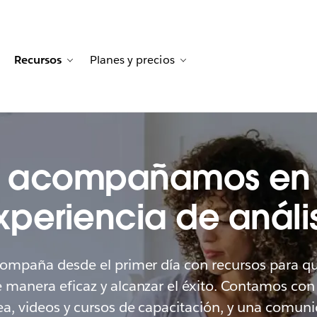
Recursos
Planes y precios
tion for Historias de clientes
oggle sub-navigation for Soluciones
Toggle sub-navigation for Recursos
Toggle sub-navigation for
o acompañamos en 
xperiencia de anális
compaña desde el primer día con recursos para q
e manera eficaz y alcanzar el éxito. Contamos con
ea, videos y cursos de capacitación, y una comun