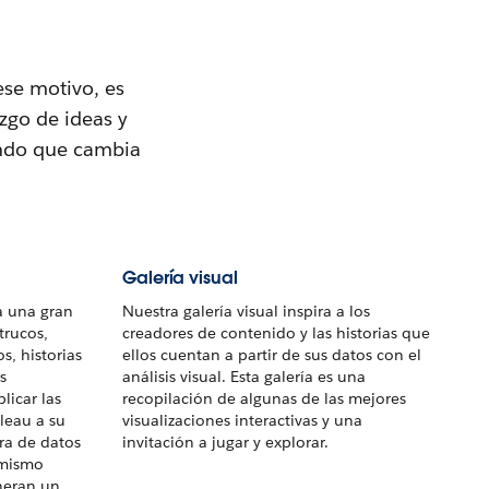
se motivo, es
azgo de ideas y
undo que cambia
Galería visual
a una gran
Nuestra galería visual inspira a los
trucos,
creadores de contenido y las historias que
, historias
ellos cuentan a partir de sus datos con el
s
análisis visual. Esta galería es una
licar las
recopilación de algunas de las mejores
leau a su
visualizaciones interactivas y una
ura de datos
invitación a jugar y explorar.
 mismo
eneran un