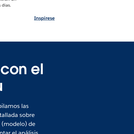
 días.
Inspírese
con el
u
pilamos las
allada sobre
t (modelo) de
tar el análisis