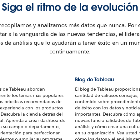
Siga el ritmo de la evolución
recopilamos y analizamos más datos que nunca. Por e
ar a la vanguardia de las nuevas tendencias, el lider
es de análisis que lo ayudarán a tener éxito en un m
continuamente.
Blog de Tableau
s de Tableau abordan
El blog de Tableau proporcion
ente los temas más populares
cantidad de valiosos consejos, 
 las prácticas recomendadas de
contenido sobre procedimientos
a experiencia con los productos
de éxito con los datos y noticia
 Descubra la ciencia detrás del
importantes. Descubra cómo ap
sual. Aprenda a crear dashboards
nuevas funcionalidades de Tab
ra su campo o departamento,
análisis y cómo crear una cult
rientación para perfeccionar
en su organización. Vea usted
ientos o ampliar su programa
cómo los datos y el análisis g