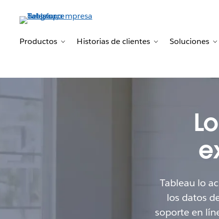
Productos
Historias de clientes
Soluciones
Toggle sub-navigation for Productos
Toggle sub-naviga
T
L
e
Tableau lo a
los datos d
soporte en lín