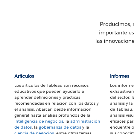
Producimos, 
importante est
las innovacion
Artículos
Informes
Los artículos de Tableau son recursos
Los informe
educativos que pueden ayudarlo a
exhaustivam
aprender definiciones y prácticas
del sector,
recomendadas en relación con los datos y
análisis y l
el análisis. Abarcan desde información
de Tableau.
general hasta análisis profundos de la
análisis vi
inteligencia de negocios
, la
administración
eficaces pa
de datos
, la
gobernanza de datos
y la
encuentre o
ciencia de negocios
, entre otros temas.
sus conocim