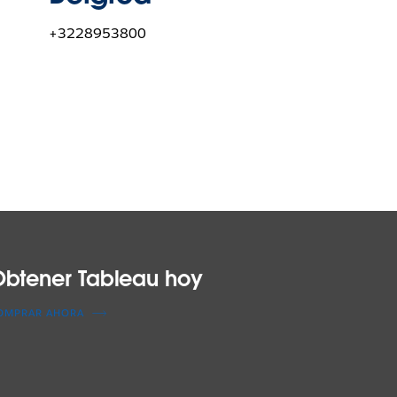
+3228953800
btener Tableau hoy
OMPRAR AHORA