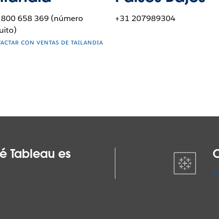
 800 658 369 (número
+31 207989304
uito)
ACTAR CON VENTAS DE TAILANDIA
é Tableau es
O
C