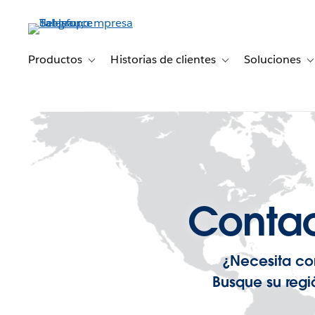
Ir
al
contenido
principal
Productos
Historias de clientes
Soluciones
Toggle sub-navigation for Productos
Toggle sub-navigation 
T
Contac
¿Necesita co
Busque su regi