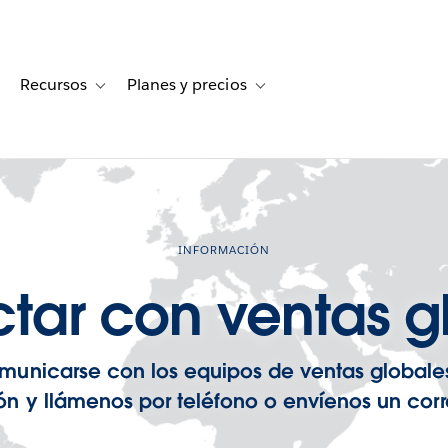
Recursos
Planes y precios
for Historias de clientes
oggle sub-navigation for Soluciones
Toggle sub-navigation for Recursos
Toggle sub-navigation for Planes
INFORMACIÓN
tar con ventas g
municarse con los equipos de ventas globale
ón y llámenos por teléfono o envíenos un corr