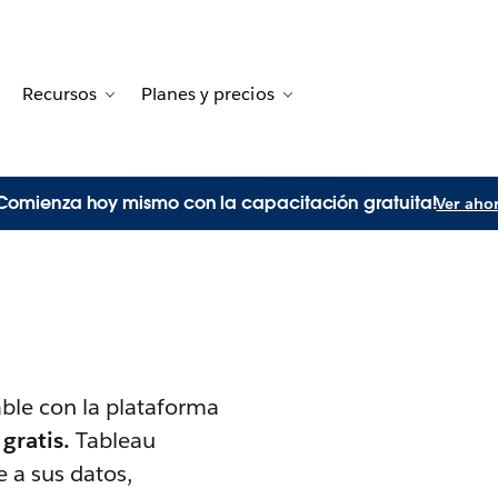
Recursos
Planes y precios
tion for Historias de clientes
oggle sub-navigation for Soluciones
Toggle sub-navigation for Recursos
Toggle sub-navigation for
Comienza hoy mismo con la capacitación gratuita!
Ver aho
ble con la plataforma
gratis.
Tableau
 a sus datos,