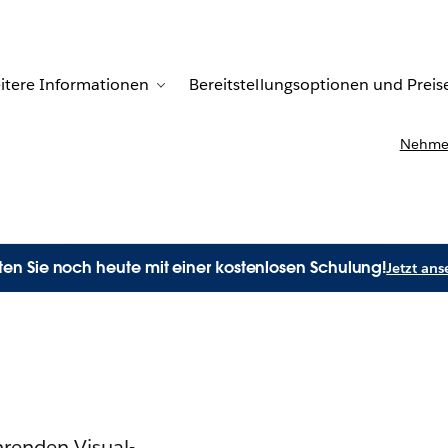
itere Informationen
Bereitstellungsoptionen und Preis
n for Kundenberichte
 sub-navigation for Lösungen
Toggle sub-navigation for Weitere In
Nehmen
rten Sie noch heute mit einer kostenlosen Schulung!
Jetzt an
hrenden Visual-