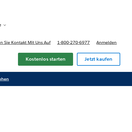
e
formationen
Toggle sub-navigation for Bereitstellungsoptionen und Pr
 Sie Kontakt Mit Uns Auf
1-800-270-6977
Anmelden
Kostenlos starten
Jetzt kaufen
sehen