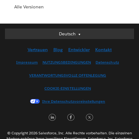
Alle Versionen
Deutsch
Deutsch
English (UK)
Vertrauen
Blog
Entwickler
Kontakt
English (US)
Español
Impressum
NUTZUNGSBEDINGUNGEN
Datenschutz
Français (Canada)
VERANTWORTUNGSVOLLE OFFENLEGUNG
Français (France)
Italiano
COOKIE-EINSTELLUNGEN
日本語
Ihre Datenschutzvoreinstellungen
한국어
Nederlands
Português
Svenska
© Copyright 2026 Salesforce, Inc. Alle Rechte vorbehalten. Die einzelnen
ไทย
Marken gehören ihren jeweiligen Eigentümern. Salesforce, Inc. Salesforce