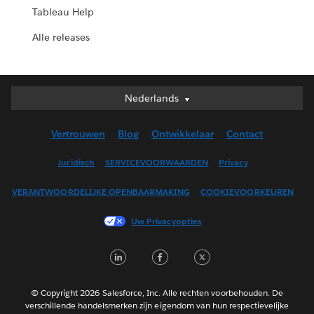
Tableau Help
Alle releases
Deutsch
Nederlands
English (UK)
Vertrouwen
Blog
Ontwikkelaar
Contact
English (US)
Español
Juridisch
SERVICEVOORWAARDEN
Privacy
Français (Canada)
VERANTWOORDELIJKE OPENBAARMAKING
COOKIEVOORKEUREN
Français (France)
Italiano
Uw Privacyopties
日本語
LinkedIn
Facebook
Twitter
한국어
Nederlands
Português
© Copyright 2026 Salesforce, Inc. Alle rechten voorbehouden. De
verschillende handelsmerken zijn eigendom van hun respectievelijke
Svenska