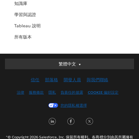
知識庫
學習與認證
Tableau 說明
所有版本
Deutsch
繁體中文
English (UK)
信任
部落格
開發人員
與我們聯絡
English (US)
Español
法律
服務條款
隱私
負責任的披露
COOKIE 偏好設定
Français (Canada)
您的隱私權選擇
Français (France)
Italiano
LinkedIn
Facebook
Twitter
日本語
한국어
"© Copyright 2026 Salesforce, Inc. 保留所有權利。各商標分別由其所屬擁有